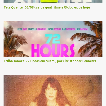
Tela Quente (03/08): saiba qual filme a Globo exibe hoje
Trilha sonora: 72 Horas em Miami, por Christopher Lennertz