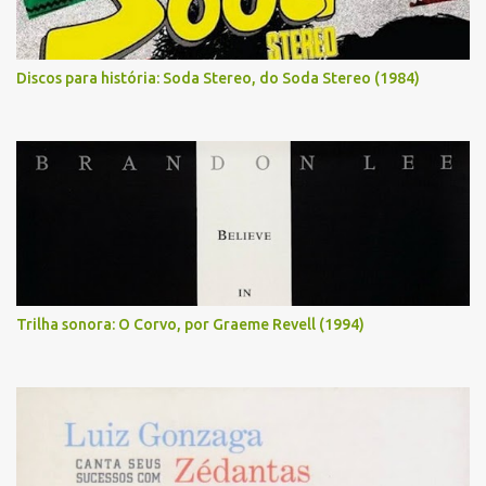
Discos para história: Soda Stereo, do Soda Stereo (1984)
Trilha sonora: O Corvo, por Graeme Revell (1994)