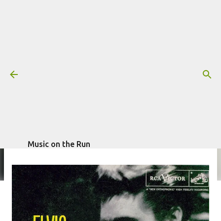
Pular para o conteúdo principal
Há 60 anos, Elvis Presley lançava
“Heartbreak Hotel”
Mais informações:
escrito por
Fagner Morais
em
ELVIS PRESLEY
janeiro 27, 2016
Music on the Run