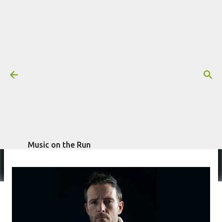
Pular para o conteúdo principal
RIP Scott Weiland (1967 - 2015)
Mais informações:
OBITUÁRIO
SCOTT WEILAND
escrito por
Fagner
STONE TEMPLE PILOTS
VELVET REVOLVER
Morais
em
dezembro 04, 2015
Music on the Run