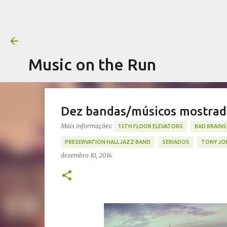
Music on the Run
Dez bandas/músicos mostrado
Mais informações:
13TH FLOOR ELEVATORS
BAD BRAINS
PRESERVATION HALL JAZZ BAND
SERIADOS
TONY JO
dezembro 10, 2014