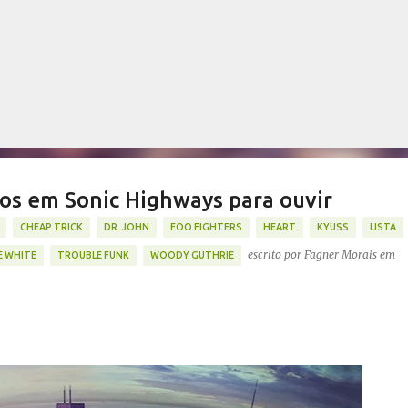
Pular para o conteúdo principal
s em Sonic Highways para ouvir
CHEAP TRICK
DR. JOHN
FOO FIGHTERS
HEART
KYUSS
LISTA
escrito por
Fagner Morais
em
E WHITE
TROUBLE FUNK
WOODY GUTHRIE