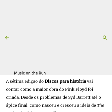
Pular para o conteúdo principal
Discos para história: The Dark Side
of the Moon, do Pink Floyd (1973)
Mais informações:
DAVID GILMOUR
DISCOS PARA HISTÓRIA
escrito por
Fagner Morais
em
julho
PINK FLOYD
ROGER WATERS
05, 2013
Music on the Run
A sétima edição do
Discos para história
vai
contar como a maior obra do Pink Floyd foi
criada. Desde os problemas de Syd Barrett até o
ápice final: como nasceu e cresceu a ideia de
The