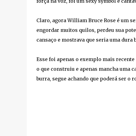
força na voz, foi um sexy symbol e cant
Claro, agora William Bruce Rose é um se
engordar muitos quilos, perdeu sua pote
cansaço e mostrava que seria uma dura ba
Esse foi apenas o exemplo mais recente
o que construiu e apenas mancha uma car
burra, segue achando que poderá ser o r