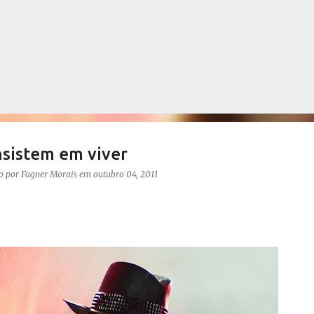
Pular para o conteúdo principal
nsistem em viver
to por
Fagner Morais
em
outubro 04, 2011