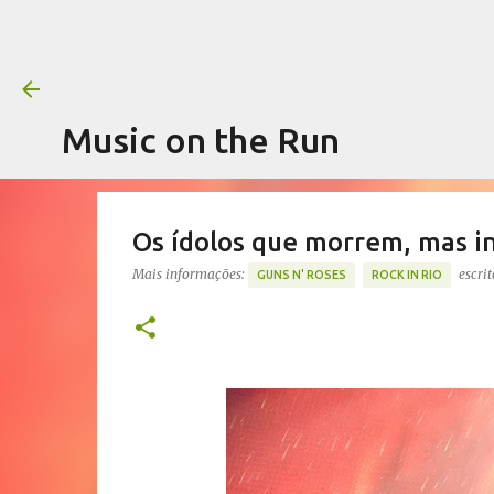
Music on the Run
Os ídolos que morrem, mas i
Mais informações:
escri
GUNS N' ROSES
ROCK IN RIO