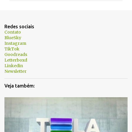
e
n
t
Redes sociais
á
Contato
BlueSky
r
Instagram
i
TikTok
Goodreads
o
Letterboxd
s
Linkedin
Newsletter
Veja também: