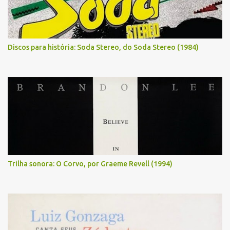
Discos para história: Soda Stereo, do Soda Stereo (1984)
Trilha sonora: O Corvo, por Graeme Revell (1994)