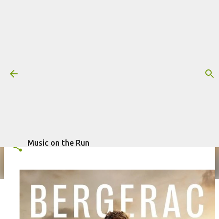
Pular para o conteúdo principal
Trilha sonora: Bergerac, por
Adiescar Chase
Mais informações:
ADIESCAR CHASE
BERGERAC
SÉRIE
escrito por
Fagner Morais
em
julho 06, 2026
TRILHA SONORA
Music on the Run