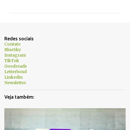
o
m
e
n
t
Redes sociais
á
Contato
BlueSky
r
Instagram
i
TikTok
Goodreads
o
Letterboxd
s
Linkedin
Newsletter
Veja também: