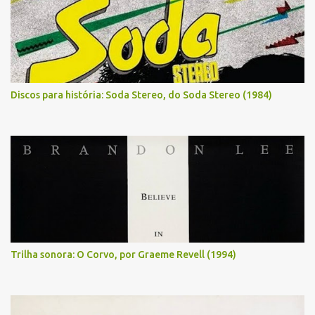
Discos para história: Soda Stereo, do Soda Stereo (1984)
Trilha sonora: O Corvo, por Graeme Revell (1994)