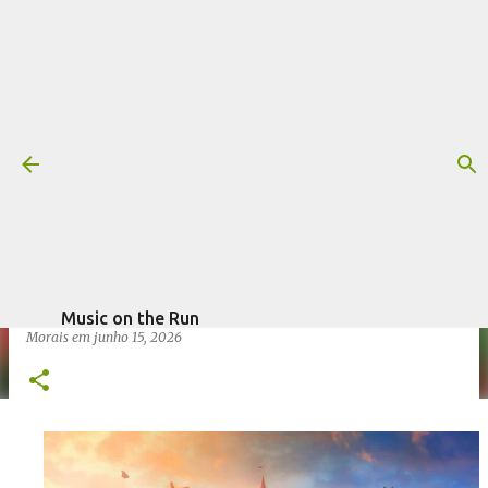
Pular para o conteúdo principal
Trilha sonora: Descendentes - País
das Maravilhas Malvado (Disney+)
Mais informações:
DESCENDENTES
DESCENDENTES - PAÍS DAS MARAVILHAS MALVADO
DISNEY+
escrito por
Fagner
FILME
TORIN BORROWDALE
TRILHA SONORA
Music on the Run
Morais
em
junho 15, 2026