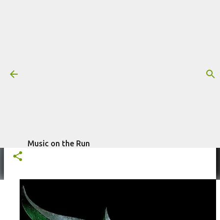
Pular para o conteúdo principal
Trilha sonora: Mortal Kombat II,
por Benjamin Wallfisch
Mais informações:
BENJAMIN WALLFISCH
FILME
escrito por
Fagner Morais
em
MORTAL KOMBAT II
TRILHA SONORA
maio 01, 2026
Music on the Run