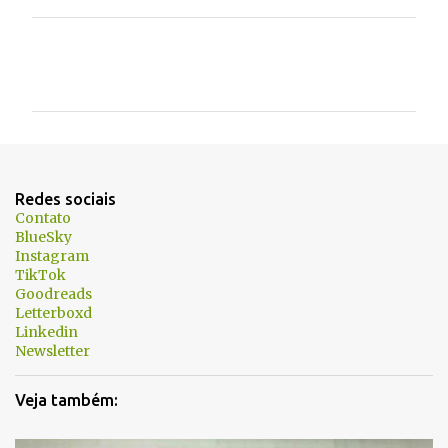
C
o
m
e
n
t
Redes sociais
á
Contato
BlueSky
r
Instagram
i
TikTok
Goodreads
o
Letterboxd
s
Linkedin
Newsletter
Veja também: