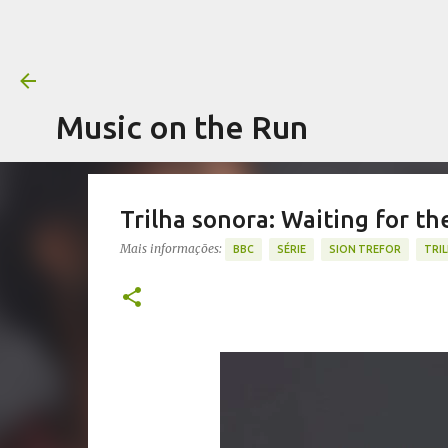
Music on the Run
Trilha sonora: Waiting for th
Mais informações:
BBC
SÉRIE
SION TREFOR
TRI