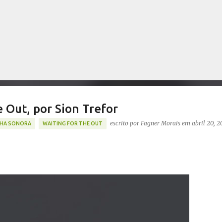
Pular para o conteúdo principal
e Out, por Sion Trefor
escrito por
Fagner Morais
em
abril 20, 
LHA SONORA
WAITING FOR THE OUT