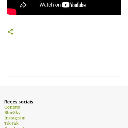
C
o
m
e
n
t
Redes sociais
á
Contato
BlueSky
r
Instagram
i
TikTok