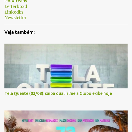
Goodreads
o
Letterboxd
s
Linkedin
Newsletter
Veja também:
Tela Quente (03/08): saiba qual filme a Globo exibe hoje