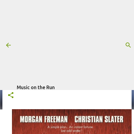
Pular para o conteúdo principal
Trilha sonora: Tempestade, por
Christopher Young (1998)
Mais informações:
1998
CHRISTOPHER YOUNG
FILME
escrito por
Fagner Morais
em
abril
TEMPESTADE
TRILHA SONORA
14, 2026
Music on the Run