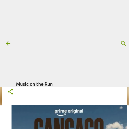
Pular para o conteúdo principal
Trilha sonora: Cangaço Novo -
Segunda temporada (Prime Video)
Mais informações:
BETO VILLARES
CANGAÇO NOVO
ÉRICO THEOBALDO
PRIME VIDEO
SÉRIE
TRILHA SONORA
escrito por
Fagner Morais
em
abril 29, 2026
Music on the Run