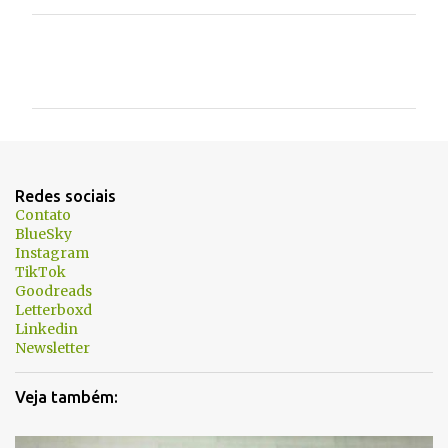
C
o
m
e
n
t
Redes sociais
á
Contato
BlueSky
r
Instagram
i
TikTok
Goodreads
o
Letterboxd
s
Linkedin
Newsletter
Veja também: