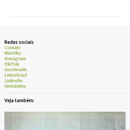
o
m
e
n
t
Redes sociais
á
Contato
BlueSky
r
Instagram
i
TikTok
Goodreads
o
Letterboxd
s
Linkedin
Newsletter
Veja também: