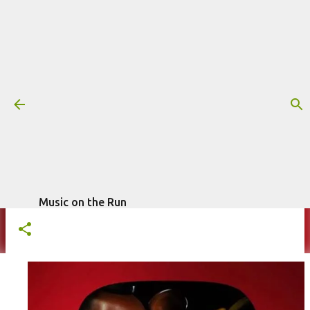
Pular para o conteúdo principal
Trilha sonora: Five Nights at
Freddy’s 2, por Newton Brothers
Mais informações:
FILME
FIVE NIGHTS AT FREDDY’S
FIVE NIGHTS AT FREDDY’S 2
THE NEWTON BROTHERS
escrito por
Fagner Morais
em
dezembro 05, 2025
TRILHA SONORA
Music on the Run