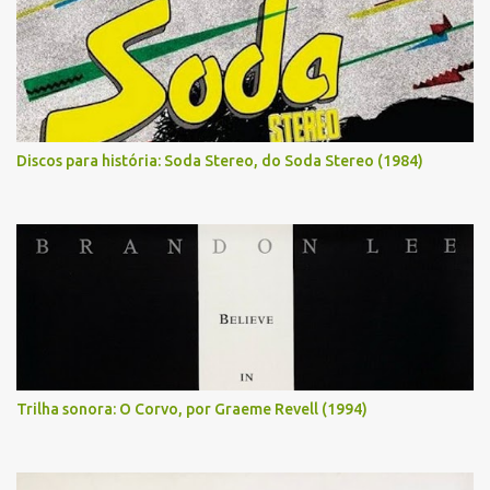
Discos para história: Soda Stereo, do Soda Stereo (1984)
Trilha sonora: O Corvo, por Graeme Revell (1994)