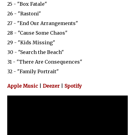
25 - "Box Fatale"
26 - "Rastoni"
27 - "End Our Arrangements"
28 - "Cause Some Chaos"
29 - "Kids Missing"
30 - "Search the Beach"
31 - "There Are Consequences"
32 - "Family Portrait"
Apple Music
|
Deezer
|
Spotify