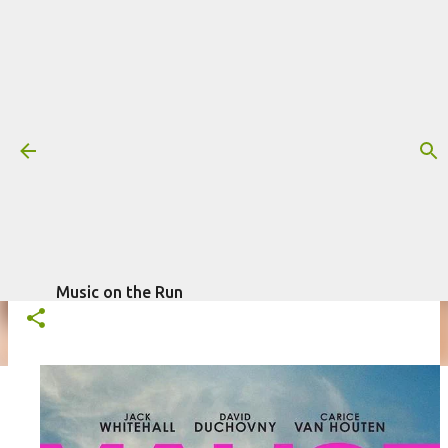
Pular para o conteúdo principal
Trilha sonora: Maldade, por Alexis
Grapsas
Mais informações:
ALEXIS GRAPSAS
MALDADE PRIME VIDEO
escrito por
Fagner Morais
em
novembro 14,
SÉRIE
TRILHA SONORA
2025
Music on the Run