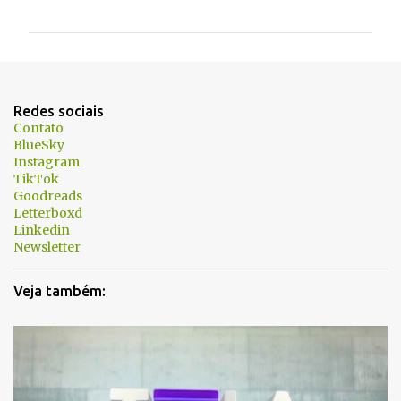
o
m
e
n
t
Redes sociais
á
Contato
BlueSky
r
Instagram
i
TikTok
Goodreads
o
Letterboxd
s
Linkedin
Newsletter
Veja também: