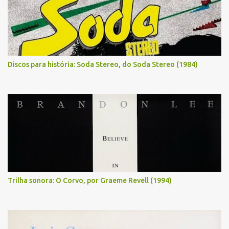
Discos para história: Soda Stereo, do Soda Stereo (1984)
Trilha sonora: O Corvo, por Graeme Revell (1994)