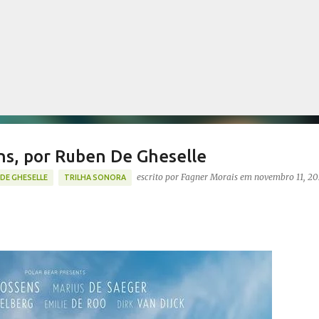
Pular para o conteúdo principal
ns, por Ruben De Gheselle
escrito por
Fagner Morais
em
novembro 11, 2
DE GHESELLE
TRILHA SONORA