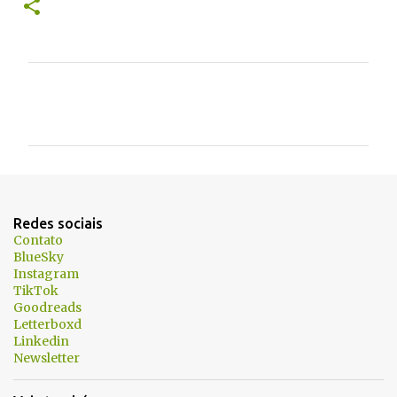
C
o
m
e
n
t
Redes sociais
á
Contato
BlueSky
r
Instagram
i
TikTok
Goodreads
o
Letterboxd
s
Linkedin
Newsletter