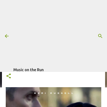
Pular para o conteúdo principal
Trilha sonora: A Diplomata -
Terceira temporada (Netflix)
Mais informações:
A DIPLOMATA
MARCELO ZARVOS
NETFLIX
escrito por
Fagner Morais
em
outubro 16,
SÉRIE
TRILHA SONORA
2025
Music on the Run