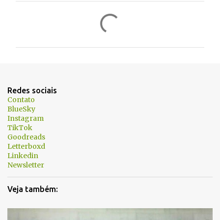
C
o
m
e
n
t
Redes sociais
á
Contato
BlueSky
r
Instagram
i
TikTok
Goodreads
o
Letterboxd
s
Linkedin
Newsletter
Veja também: