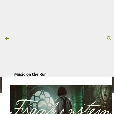
Pular para o conteúdo principal
Ouça "Fire", de Alexandre Desplat,
da trilha sonora de "Frankenstein"
Mais informações:
ALEXANDRE DESPLAT
ÁUDIO
FRANKENSTEIN
escrito por
Fagner Morais
em
outubro 10, 2025
Music on the Run