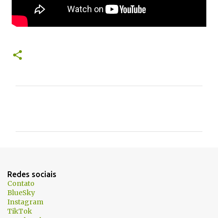
C
o
m
e
n
t
Redes sociais
á
Contato
BlueSky
r
Instagram
i
TikTok