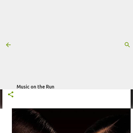
Pular para o conteúdo principal
Trilha sonora: Beauty in Black -
Segunda temporada (Netflix)
Mais informações:
BEAUTY IN BLACK
JIMIJAME$
NETFLIX
escrito por
Fagner Morais
SÉRIE
TRILHA SONORA
WOW JONES
em
setembro 11, 2025
Music on the Run