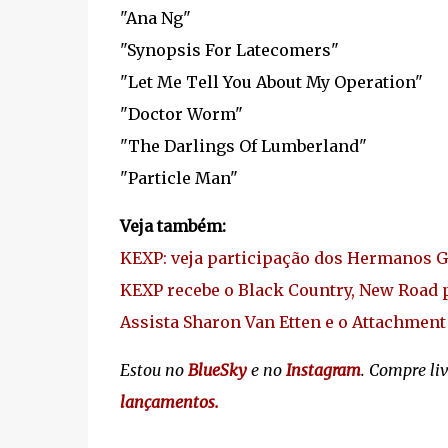
"Ana Ng"
"Synopsis For Latecomers"
"Let Me Tell You About My Operation"
"Doctor Worm"
"The Darlings Of Lumberland"
"Particle Man"
Veja também:
KEXP: veja participação dos Hermanos G
KEXP recebe o Black Country, New Road 
Assista Sharon Van Etten e o Attachmen
Estou no
BlueSky
e no
Instagram
. Compre li
lançamentos.