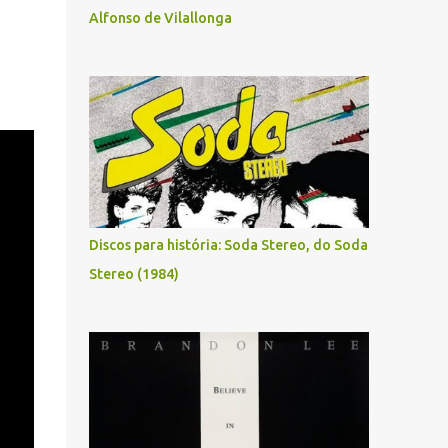
Alfonso de Vilallonga
Discos para história: Soda Stereo, do Soda
Stereo (1984)