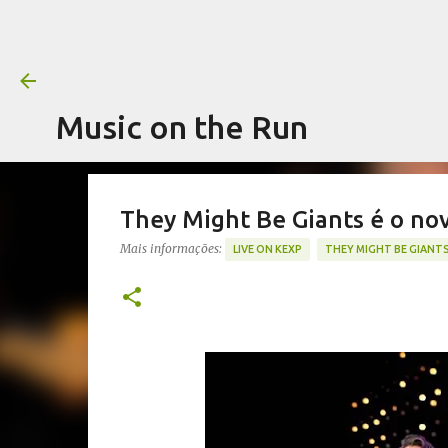
Music on the Run
They Might Be Giants é o no
Mais informações:
LIVE ON KEXP
THEY MIGHT BE GIANT