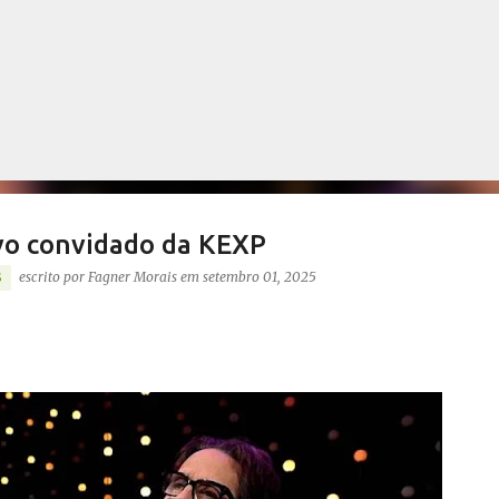
Pular para o conteúdo principal
vo convidado da KEXP
escrito por
Fagner Morais
em
setembro 01, 2025
S