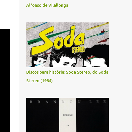
Alfonso de Vilallonga
Discos para história: Soda Stereo, do Soda
Stereo (1984)