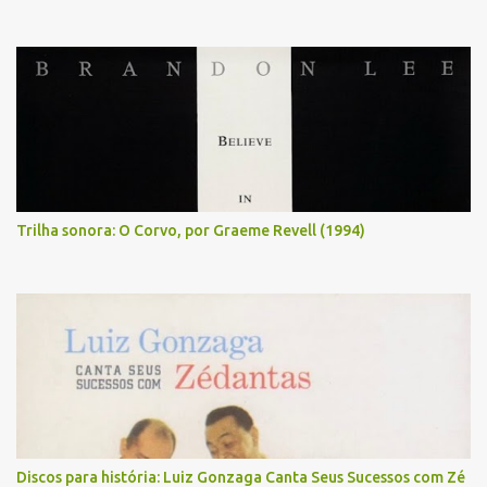
Trilha sonora: O Corvo, por Graeme Revell (1994)
Discos para história: Luiz Gonzaga Canta Seus Sucessos com Zé