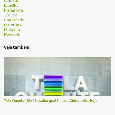
á
Contato
BlueSky
r
Instagram
i
TikTok
Goodreads
o
Letterboxd
s
Linkedin
Newsletter
Veja também:
Tela Quente (03/08): saiba qual filme a Globo exibe hoje