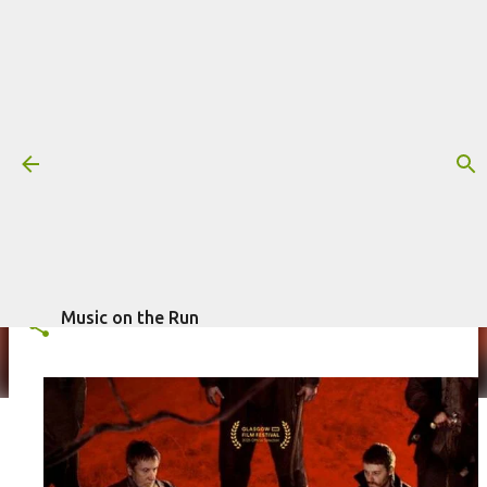
Pular para o conteúdo principal
Trilha sonora: Tornado, por Jed
Kurzel
Mais informações:
FILME
JED KURZEL
TORNADO
escrito por
Fagner Morais
em
julho 14, 2025
TRILHA SONORA
Music on the Run