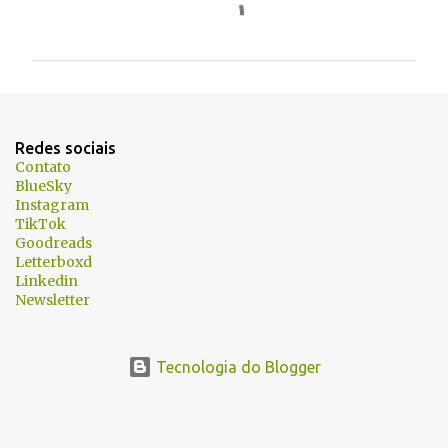
o
m
e
n
t
Redes sociais
á
Contato
BlueSky
r
Instagram
i
TikTok
Goodreads
o
Letterboxd
s
Linkedin
Newsletter
Tecnologia do Blogger