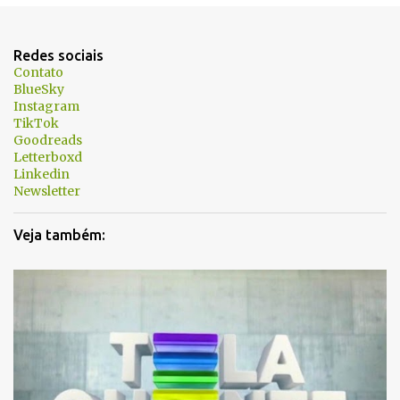
n
t
Redes sociais
á
Contato
BlueSky
r
Instagram
i
TikTok
Goodreads
o
Letterboxd
s
Linkedin
Newsletter
Veja também: