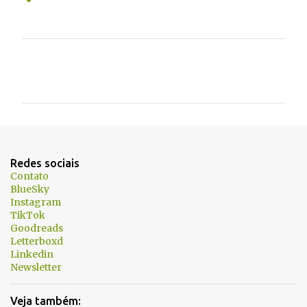
C
o
m
e
n
t
Redes sociais
á
Contato
BlueSky
r
Instagram
i
TikTok
Goodreads
o
Letterboxd
s
Linkedin
Newsletter
Veja também: