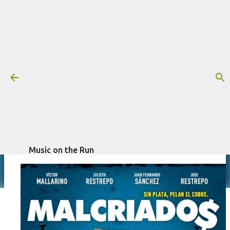
Pular para o conteúdo principal
Trilha sonora: Malcriados (2016)
Mais informações:
2016
FILME
MALCRIADOS
escrito por
Fagner Morais
em
outubro 21, 2024
TRILHA SONORA
Music on the Run