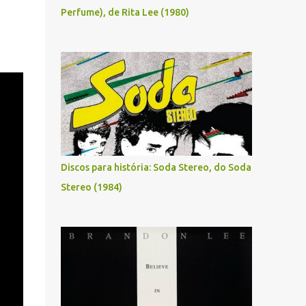
Perfume), de Rita Lee (1980)
Discos para história: Soda Stereo, do Soda
Stereo (1984)