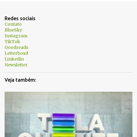
n
t
Redes sociais
á
Contato
BlueSky
r
Instagram
i
TikTok
Goodreads
o
Letterboxd
s
Linkedin
Newsletter
Veja também: