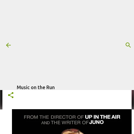
Pular para o conteúdo principal
Trilha sonora: Jovens Adultos, por
Mateo Messina (2011)
Mais informações:
2011
FILME
JOVENS ADULTOS
escrito por
Fagner Morais
em
MATEO MESSINA
TRILHA SONORA
fevereiro 28, 2024
Music on the Run