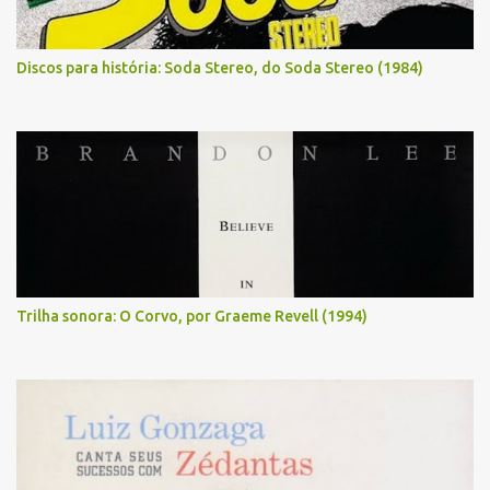
Discos para história: Soda Stereo, do Soda Stereo (1984)
Trilha sonora: O Corvo, por Graeme Revell (1994)