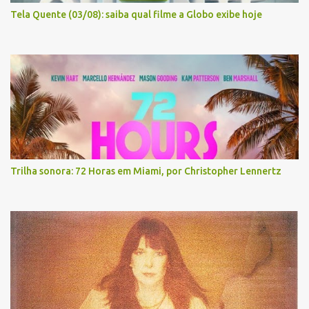
Tela Quente (03/08): saiba qual filme a Globo exibe hoje
Trilha sonora: 72 Horas em Miami, por Christopher Lennertz