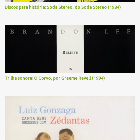
Discos para história: Soda Stereo, do Soda Stereo (1984)
Trilha sonora: O Corvo, por Graeme Revell (1994)