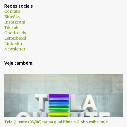
t
Redes sociais
á
Contato
BlueSky
r
Instagram
i
TikTok
Goodreads
o
Letterboxd
s
Linkedin
Newsletter
Veja também:
Tela Quente (03/08): saiba qual filme a Globo exibe hoje