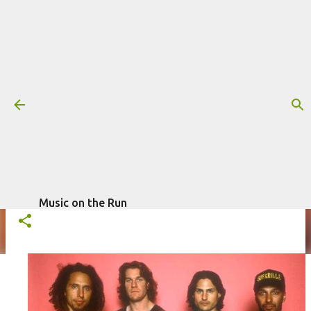
Pular para o conteúdo principal
Rage Against the Machine cancela
turnê europeia
Mais informações:
BOB DYLAN
GLOBAL CITIZEN FESTIVAL
NOTÍCIAS
RAGE AGAINST THE MACHINE
SPOTIFY
WEEZER
escrito por
Fagner Morais
em
agosto 11, 2022
Music on the Run