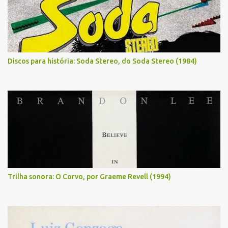
Discos para história: Soda Stereo, do Soda Stereo (1984)
Trilha sonora: O Corvo, por Graeme Revell (1994)