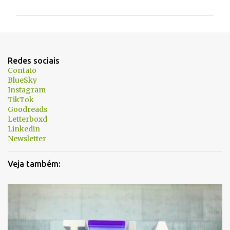
m
e
n
t
Redes sociais
á
Contato
BlueSky
r
Instagram
i
TikTok
Goodreads
o
Letterboxd
s
Linkedin
Newsletter
Veja também: