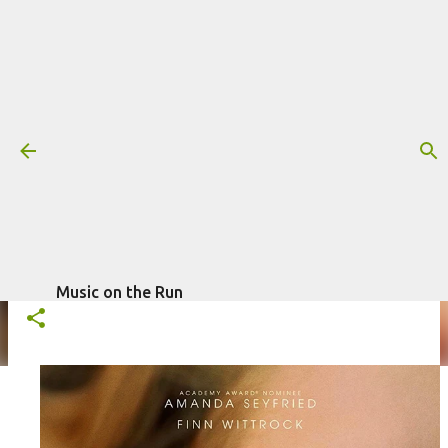
Pular para o conteúdo principal
Trilha sonora: Respire Fundo, por
John Gurtler e Jan Miserre
Mais informações:
CINEMA
JAN MISERRE
JOHN GÜRTLER
escrito por
Fagner Morais
em
RESPIRE FUNDO
TRILHA SONORA
janeiro 05, 2022
Music on the Run