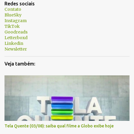
t
Redes sociais
á
Contato
BlueSky
r
Instagram
i
TikTok
Goodreads
o
Letterboxd
s
Linkedin
Newsletter
Veja também:
Tela Quente (03/08): saiba qual filme a Globo exibe hoje