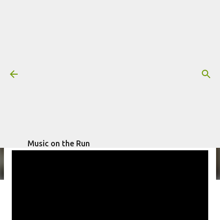
Pular para o conteúdo principal
Villagers - "The First Day" (Vídeo)
Mais informações:
escrito por
Fagner Morais
VÍDEO
VILLAGERS
em
abril 20, 2021
Music on the Run