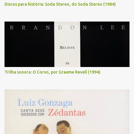
Discos para história: Soda Stereo, do Soda Stereo (1984)
Trilha sonora: O Corvo, por Graeme Revell (1994)