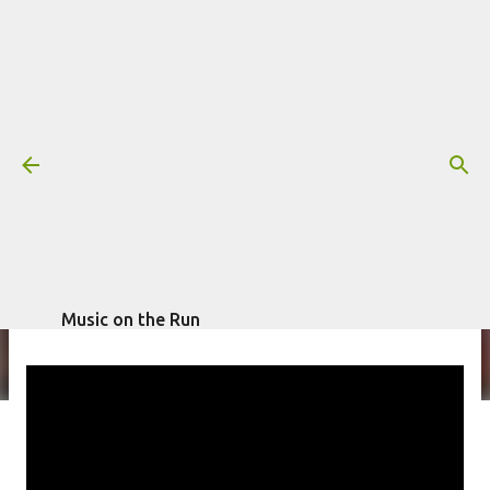
Pular para o conteúdo principal
Nervosa - "Genocidal Command"
(Vídeo)
Mais informações:
escrito por
Fagner Morais
em
NERVOSA
VÍDEO
março 02, 2021
Music on the Run