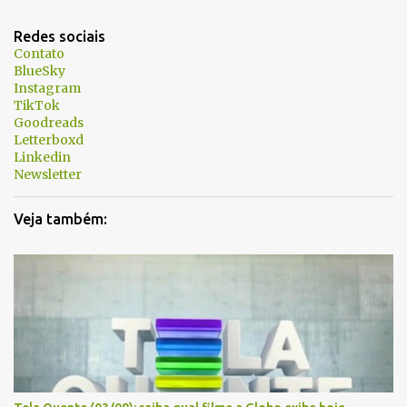
n
t
Redes sociais
á
Contato
BlueSky
r
Instagram
i
TikTok
Goodreads
o
Letterboxd
s
Linkedin
Newsletter
Veja também: