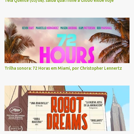
Tela Quente (03/08): saiba qual filme a Globo exibe hoje
Trilha sonora: 72 Horas em Miami, por Christopher Lennertz