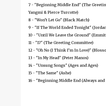
7 - "Beginning Middle End" (The Greeti
Yangmi & Pierce Turcotte)
8 - "Won’t Let Go" (Black Match)
9 - "If The World Ended Tonight" (Jordan
10 - "Until We Leave the Ground" (Emmit
11 - "17" (The Greeting Committee)
12 - "Oh No (I Think I’m In Love)" (Bloss
13 - "In My Head" (Peter Manos)
14 - "Unsung Songs" (Ages and Ages)
15 - "The Same" (Ashe)
16 - "Beginning Middle End (Always and 