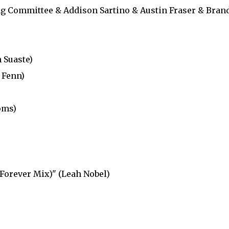
ng Committee & Addison Sartino & Austin Fraser & Bran
 Suaste)
 Fenn)
oms)
Forever Mix)" (Leah Nobel)