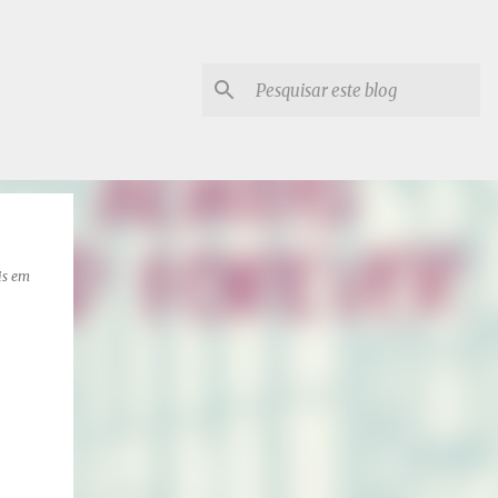
is
em