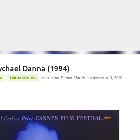
Pular para o conteúdo principal
Mychael Danna (1994)
escrito por
Fagner Morais
em
fevereiro 11, 2021
A
TRILHA SONORA