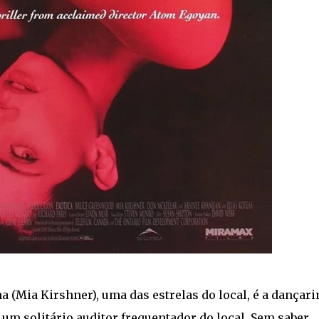
na (Mia Kirshner), uma das estrelas do local, é a dançari
um solitário auditor frequentador do local. Sem saber,