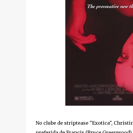
No clube de striptease "Exotica", Christi
preferida de Francis (Bruce Greenwood), 