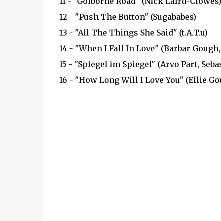
11 - "Golborne Road" (Nick Laird-Clowes
12 - "Push The Button" (Sugababes)
13 - "All The Things She Said" (t.A.T.u)
14 - "When I Fall In Love" (Barbar Gough
15 - "Spiegel im Spiegel" (Arvo Part, Seb
16 - "How Long Will I Love You" (Ellie Go