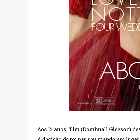
Aos 21 anos, Tim (Domhnall Gleeson) des
A decisão de tornar seu mundo um luga