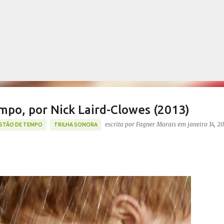
Pular para o conteúdo principal
mpo, por Nick Laird-Clowes (2013)
escrito por
Fagner Morais
em
janeiro 14, 2
STÃO DE TEMPO
TRILHA SONORA