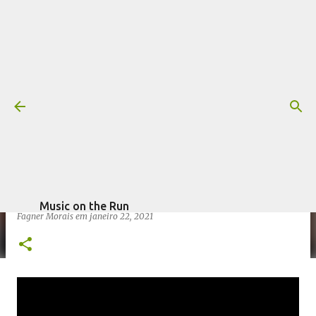
Pular para o conteúdo principal
Veja apresentações de Bruce
Springsteen, Foo Fighters e New
Radicals na posse de Joe Biden
Mais informações:
BRUCE SPRINGSTEEN
FOO FIGHTERS
escrito por
JOE BIDEN
KAMALA HARRIS
NEW RADICALS
VÍDEO
Music on the Run
Fagner Morais
em
janeiro 22, 2021