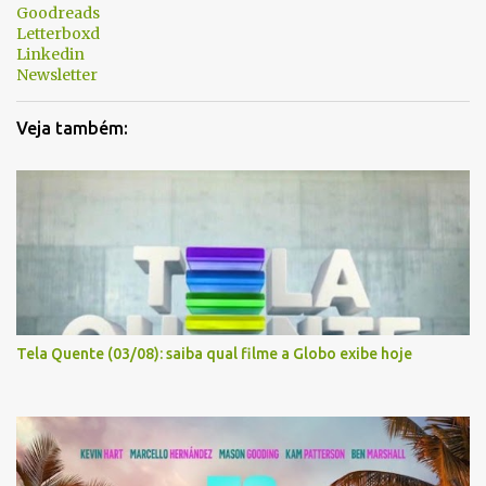
Goodreads
o
Letterboxd
s
Linkedin
Newsletter
Veja também:
Tela Quente (03/08): saiba qual filme a Globo exibe hoje