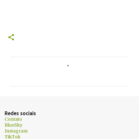
C
o
m
e
n
t
Redes sociais
á
Contato
BlueSky
r
Instagram
i
TikTok