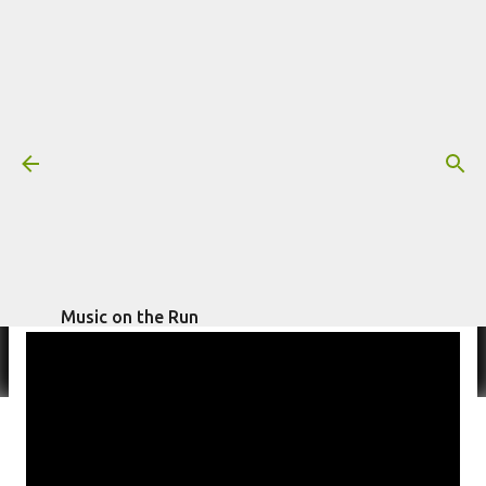
Pular para o conteúdo principal
Bon Iver - "PDLIF" (Áudio)
Mais informações:
escrito por
Fagner Morais
em
ÁUDIO
BON IVER
abril 20, 2020
Music on the Run