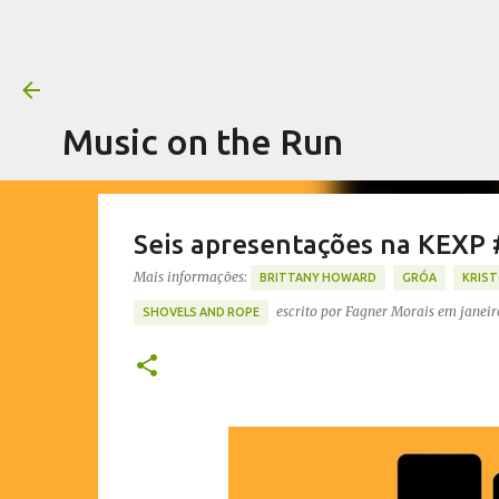
Music on the Run
Seis apresentações na KEXP
Mais informações:
BRITTANY HOWARD
GRÓA
KRIS
escrito por
Fagner Morais
em
janeir
SHOVELS AND ROPE