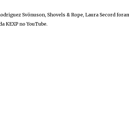
Rodriguez Svönuson, Shovels & Rope, Laura Secord fora
 da KEXP no YouTube.