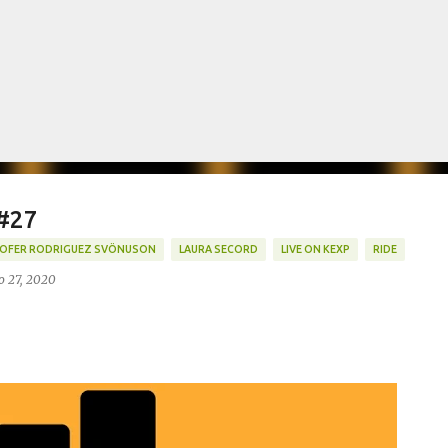
Pular para o conteúdo principal
 #27
TOFER RODRIGUEZ SVÖNUSON
LAURA SECORD
LIVE ON KEXP
RIDE
o 27, 2020