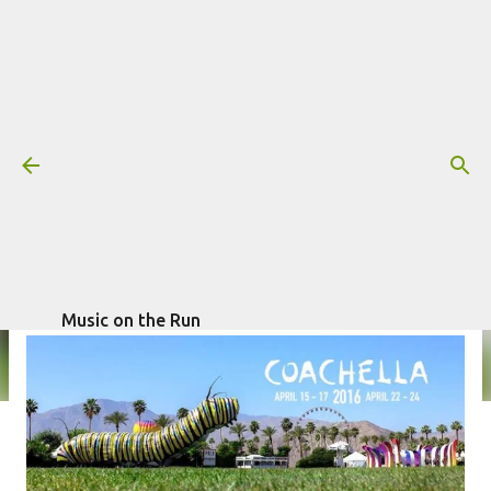
Pular para o conteúdo principal
Festivais: Coachella 2016 - line-up
Mais informações:
escrito por
Fagner
COACHELLA
FESTIVAIS
Morais
em
janeiro 05, 2016
Music on the Run