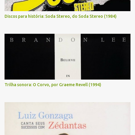
Discos para história: Soda Stereo, do Soda Stereo (1984)
Trilha sonora: O Corvo, por Graeme Revell (1994)