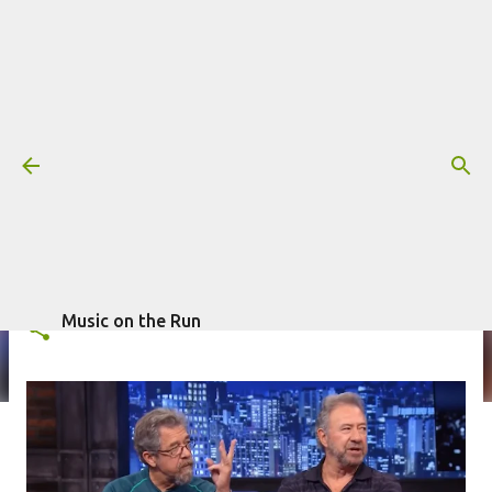
Pular para o conteúdo principal
Danilo Gentili recebeu o Creedence
Clearwater Revisited no The Noite
Mais informações:
CREEDENCE CLEARWATER REVISITED
escrito por
Fagner Morais
em
novembro 04, 2015
DANILO GENTILI
Music on the Run