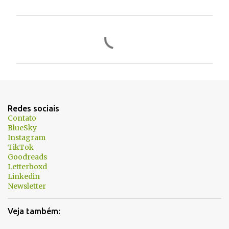
C
o
m
e
n
t
Redes sociais
á
Contato
BlueSky
r
Instagram
i
TikTok
Goodreads
o
Letterboxd
s
Linkedin
Newsletter
Veja também: