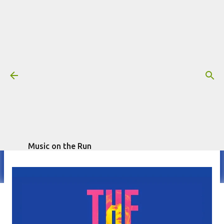
Pular para o conteúdo principal
Escute The Art of McCartney, disco
de homenagem a Paul McCartney
Mais informações:
escrito por
DISCO COMPLETO
PAUL MCCARTNEY
Fagner Morais
em
novembro 12, 2014
Music on the Run