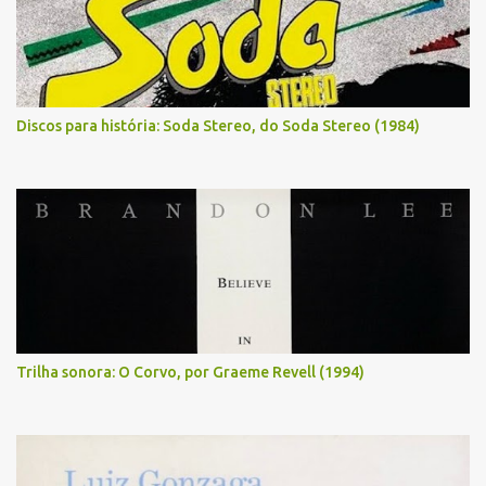
Discos para história: Soda Stereo, do Soda Stereo (1984)
Trilha sonora: O Corvo, por Graeme Revell (1994)