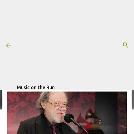
Pular para o conteúdo principal
RIP Tommy Ramone (1952 - 2014)
Mais informações:
escrito por
OBITUÁRIO
TOMMY RAMONE
Fagner Morais
em
julho 12, 2014
Music on the Run