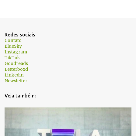
m
e
n
t
Redes sociais
á
Contato
BlueSky
r
Instagram
i
TikTok
Goodreads
o
Letterboxd
s
Linkedin
Newsletter
Veja também: