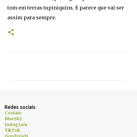
tom em terras tupiniquins. E parece que vai ser
assim para sempre.
C
o
m
e
n
t
Redes sociais
á
Contato
BlueSky
r
Instagram
i
TikTok
Goodreads