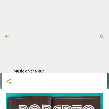
Pular para o conteúdo principal
Censura em detalhes
Mais informações:
BIOGRAFIAS
CAETANO VELOSO
CHICO BUARQUE
COLUNAS
DJAVAN
ERASMO CARLOS
GILBERTO GIL
MILTON NASCIMENTO
PAULA LAVIGNE
escrito por
Fagner Morais
em
outubro 05, 2013
ROBERTO CARLOS
Music on the Run