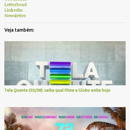
o
Letterboxd
s
Linkedin
Newsletter
Veja também:
Tela Quente (03/08): saiba qual filme a Globo exibe hoje